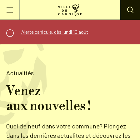
Aller au contenu principal
Alerte canicule, dès lundi 10 août
BIENVENUE À CAROUGE
Mairie
Actualités
Vie pratique
Venez
Actualités
aux nouvelles !
Agenda
Quoi de neuf dans votre commune? Plongez
dans les dernières actualités et découvrez les
Lieux