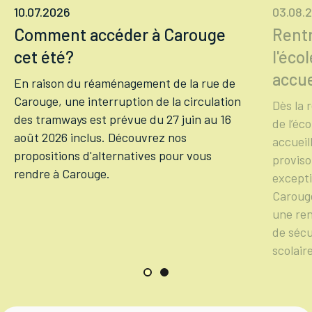
10.07.2026
03.08.
Comment accéder à Carouge
Rentr
cet été?
l'éco
accue
En raison du réaménagement de la rue de
Carouge, une interruption de la circulation
Dès la 
des tramways est prévue du 27 juin au 16
de l’éc
août 2026 inclus. Découvrez nos
accueil
propositions d'alternatives pour vous
proviso
rendre à Carouge.
excepti
Carouge
une ren
de sécu
scolair