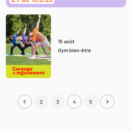
15 août
Gym bien-être
Pagination
2
3
4
5
Page précédente
Page
Page
Page courante
Page
Page suiva