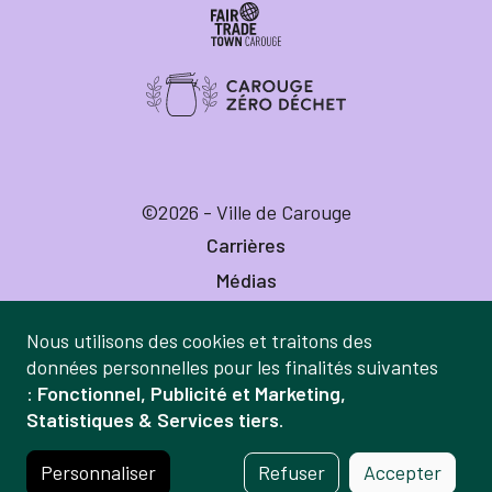
©2026 - Ville de Carouge
Carrières
Médias
Publications
Nous utilisons des cookies et traitons des
Labels
Gestion
données personnelles pour les finalités suivantes
Mentions légales
:
Fonctionnel, Publicité et Marketing,
des
Statistiques & Services tiers
.
Politique de confidentialité
données
Crédits
et
Personnaliser
Refuser
Accepter