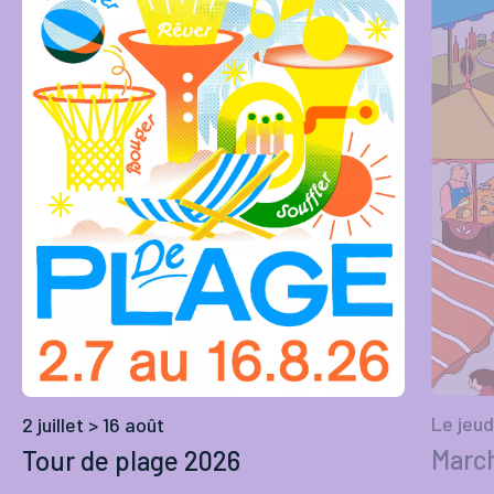
Le jeud
2 juillet > 16 août
March
Tour de plage 2026