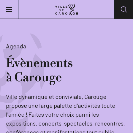
Aller au contenu principal
BIENVENUE À CAROUGE
Agenda
Mairie
Évènements
à Carouge
Vie pratique
Actualités
Ville dynamique et conviviale, Carouge
propose une large palette d'activités toute
Agenda
l'année ! Faites votre choix parmi les
expositions, concerts, spectacles, rencontres,
Lieux
conférences et manifestations tout public.