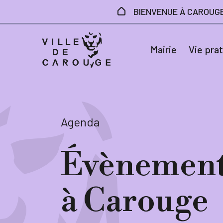
Aller au contenu principal
BIENVENUE À CAROUG
Mairie
Vie pra
Agenda
Évènement
à Carouge