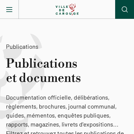
Aller au contenu principal
BIENVENUE À CAROUGE
Publications
Mairie
Publications
et documents
Vie pratique
Actualités
Documentation officielle, délibérations,
règlements, brochures, journal communal,
Agenda
guides, mémentos, enquêtes publiques,
rapports, magazines, livrets d'expositions...
Lieux
Filtrez et retrouvez toutes les publications de