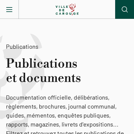
Aller au contenu principal
BIENVENUE À CAROUGE
Publications
Mairie
Publications
et documents
Vie pratique
Actualités
Documentation officielle, délibérations,
règlements, brochures, journal communal,
Agenda
guides, mémentos, enquêtes publiques,
rapports, magazines, livrets d'expositions...
Lieux
Filtrez et retrouvez toutes les publications de