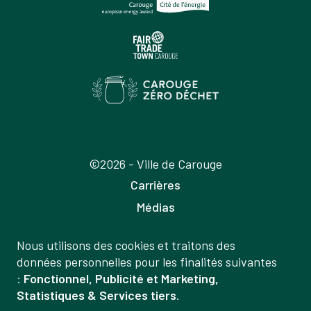
©2026 - Ville de Carouge
Carrières
Médias
Publications
Nous utilisons des cookies et traitons des
Labels
Gestion
données personnelles pour les finalités suivantes
Mentions légales
:
Fonctionnel, Publicité et Marketing,
des
Statistiques & Services tiers
.
Politique de confidentialité
données