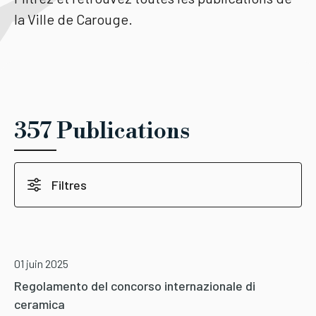
la Ville de Carouge.
Tourisme
Démarches
357 Publications
CAROUGE SE CONSTRUIT
Filtres
01 juin 2025
Regolamento del concorso internazionale di
ceramica