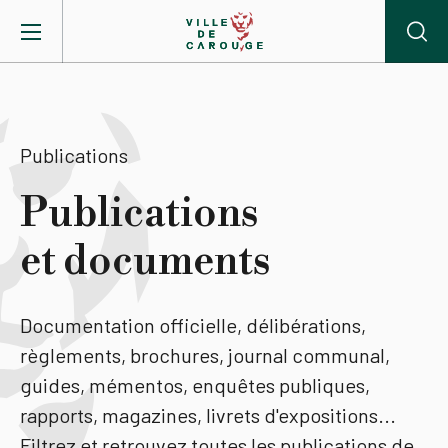
Aller au contenu principal
BIENVENUE À CAROUGE
Publications
Mairie
Publications
et documents
Vie pratique
Actualités
Documentation officielle, délibérations,
règlements, brochures, journal communal,
Agenda
guides, mémentos, enquêtes publiques,
rapports, magazines, livrets d'expositions...
Lieux
Filtrez et retrouvez toutes les publications de