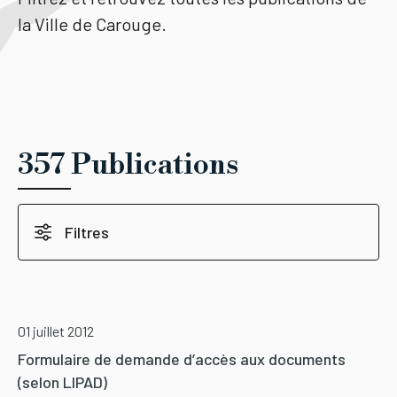
la Ville de Carouge.
Tourisme
Démarches
357 Publications
CAROUGE SE CONSTRUIT
Filtres
01 juillet 2012
Formulaire de demande d’accès aux documents
(selon LIPAD)