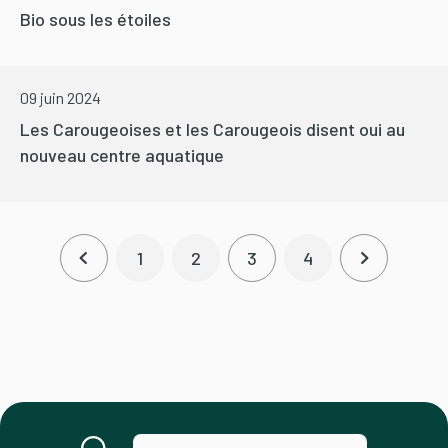
Bio sous les étoiles
09 juin 2024
Les Carougeoises et les Carougeois disent oui au
nouveau centre aquatique
Pagination
1
2
3
4
Page précédente
Page
Page
Page courante
Page
Page suiva