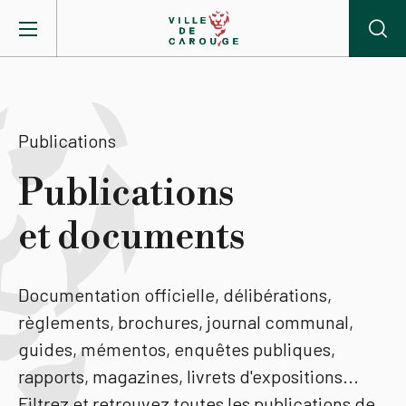
Aller au contenu principal
BIENVENUE À CAROUGE
Publications
Mairie
Publications
et documents
Vie pratique
Actualités
Documentation officielle, délibérations,
règlements, brochures, journal communal,
Agenda
guides, mémentos, enquêtes publiques,
rapports, magazines, livrets d'expositions...
Lieux
Filtrez et retrouvez toutes les publications de