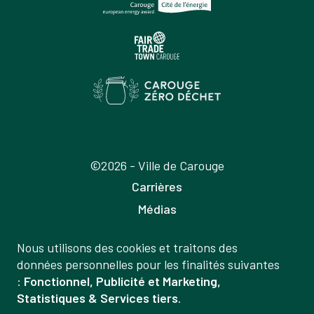
©2026 - Ville de Carouge
Carrières
Médias
Publications
Nous utilisons des cookies et traitons des
Labels
Gestion
données personnelles pour les finalités suivantes
Mentions légales
:
Fonctionnel, Publicité et Marketing,
des
Statistiques & Services tiers
.
Politique de confidentialité
données