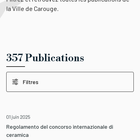
la Ville de Carouge.
Tourisme
Démarches
357 Publications
CAROUGE SE CONSTRUIT
Filtres
01 juin 2025
Regolamento del concorso internazionale di
ceramica