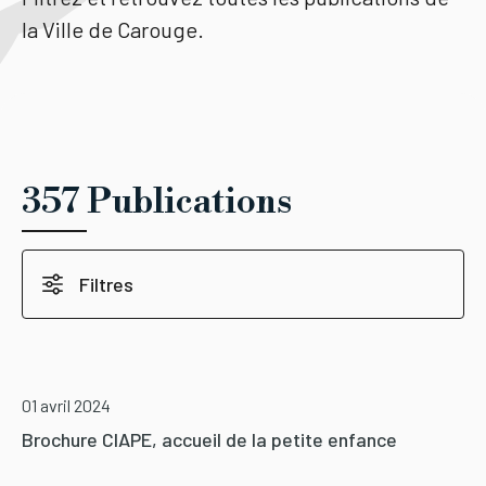
la Ville de Carouge.
Tourisme
Démarches
357 Publications
CAROUGE SE CONSTRUIT
Filtres
01 avril 2024
Brochure CIAPE, accueil de la petite enfance