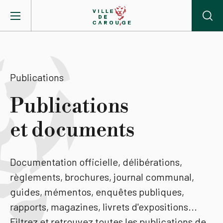
Aller au contenu principal
BIENVENUE À CAROUGE
Publications
Mairie
Publications
et documents
Vie pratique
Actualités
Documentation officielle, délibérations,
règlements, brochures, journal communal,
Agenda
guides, mémentos, enquêtes publiques,
rapports, magazines, livrets d'expositions...
Lieux
Filtrez et retrouvez toutes les publications de