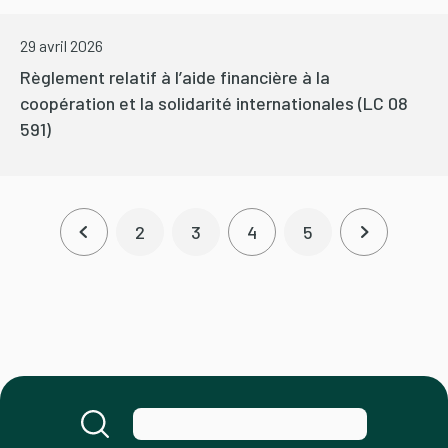
29 avril 2026
Règlement relatif à l’aide financière à la
coopération et la solidarité internationales (LC 08
591)
Pagination
2
3
4
5
Page précédente
Page
Page
Page courante
Page
Page suiva