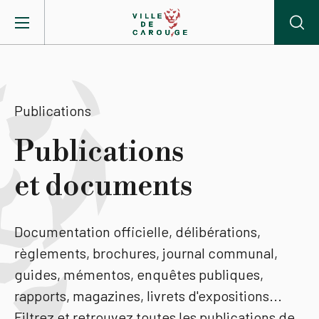
Aller au contenu principal
BIENVENUE À CAROUGE
Publications
Mairie
Publications
et documents
Vie pratique
Actualités
Documentation officielle, délibérations,
règlements, brochures, journal communal,
Agenda
guides, mémentos, enquêtes publiques,
rapports, magazines, livrets d'expositions...
Lieux
Filtrez et retrouvez toutes les publications de