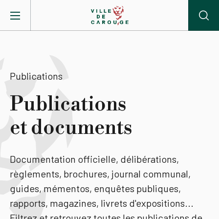
Aller au contenu principal
BIENVENUE À CAROUGE
Publications
Mairie
Publications
et documents
Vie pratique
Actualités
Documentation officielle, délibérations,
règlements, brochures, journal communal,
Agenda
guides, mémentos, enquêtes publiques,
rapports, magazines, livrets d'expositions...
Lieux
Filtrez et retrouvez toutes les publications de