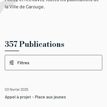
la Ville de Carouge.
Tourisme
Démarches
357 Publications
CAROUGE SE CONSTRUIT
Filtres
03 février 2025
Appel à projet - Place aux jeunes