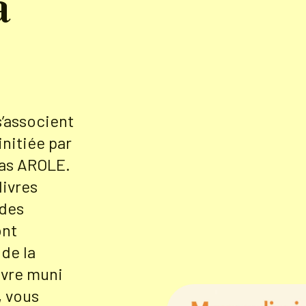
à
’associent
initiée par
ias AROLE.
livres
 des
ont
 de la
ivre muni
, vous