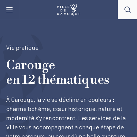
Aller au contenu principal
BIENVENUE À CAROUGE
Vie pratique
Mairie
Carouge
en 12 thématiques
Vie pratique
Actualités
À Carouge, la vie se décline en couleurs :
charme bohème, cœur historique, nature et
Agenda
modernité s’y rencontrent. Les services de la
Ville vous accompagnent à chaque étape de
Lieux
votre parcours, au cœur d’une belle aventure