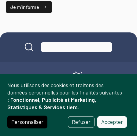
Je m'informe
Nous utilisons des cookies et traitons des
Gestion
données personnelles pour les finalités suivantes
:
Fonctionnel, Publicité et Marketing,
des
Statistiques & Services tiers
.
Mairie de Carouge
données
et
Place du Marché 14
Personnaliser
Refuser
Accepter
des
1227 Carouge