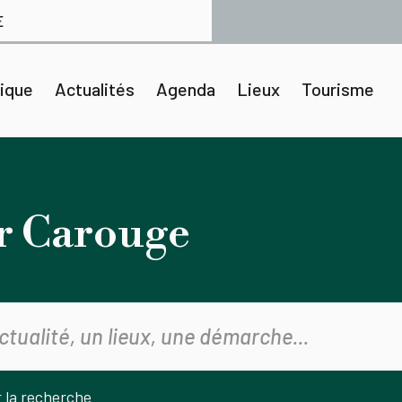
E
tique
Actualités
Agenda
Lieux
Tourisme
r Carouge
r la recherche