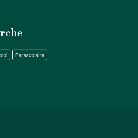
erche
loi
Parascolaire