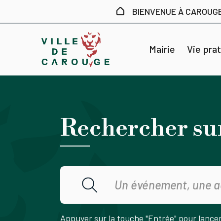
Aller au contenu principal
BIENVENUE À CAROUG
Mairie
Vie pra
Rechercher su
Appuyer sur la touche "Entrée" pour lance