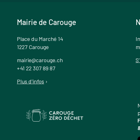
Mairie de Carouge
N
Place du Marché 14
I
1227 Carouge
m
mairie@carouge.ch
S
+41 22 307 89 87
Plus d'infos
›
N
p
F
&