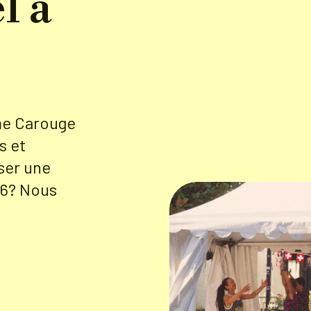
l à
me Carouge
s et
ser une
26? Nous