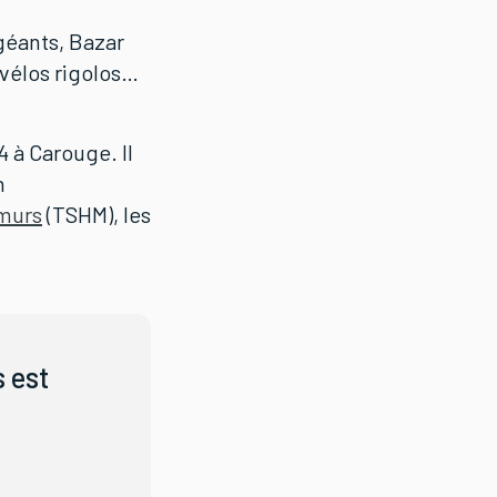
géants, Bazar
 vélos rigolos…
 à Carouge. Il
n
 murs
(TSHM), les
s est