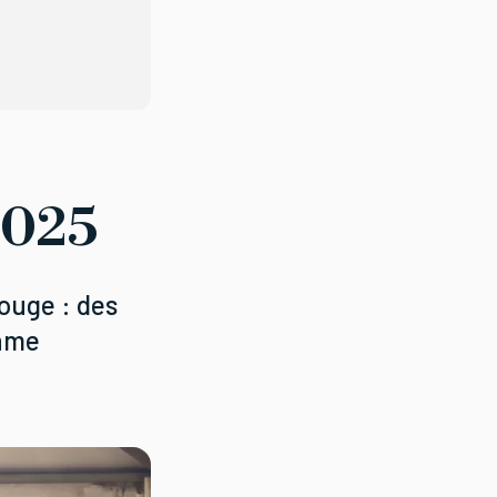
2025
rouge : des
thme