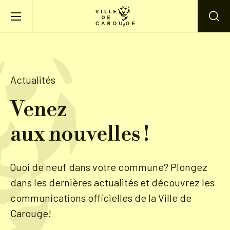
Aller au contenu principal
BIENVENUE À CAROUGE
Actualités
Mairie
Venez
aux nouvelles !
Vie pratique
Actualités
Quoi de neuf dans votre commune? Plongez
dans les dernières actualités et découvrez les
Agenda
communications officielles de la Ville de
Carouge!
Lieux