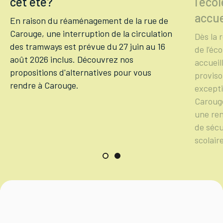
cet été?
l'éco
accue
En raison du réaménagement de la rue de
Carouge, une interruption de la circulation
Dès la 
des tramways est prévue du 27 juin au 16
de l’éc
août 2026 inclus. Découvrez nos
accueil
propositions d'alternatives pour vous
proviso
rendre à Carouge.
excepti
Carouge
une ren
de sécu
scolair