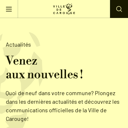
Aller au contenu principal
BIENVENUE À CAROUGE
Actualités
Mairie
Venez
aux nouvelles !
Vie pratique
Actualités
Quoi de neuf dans votre commune? Plongez
dans les dernières actualités et découvrez les
Agenda
communications officielles de la Ville de
Carouge!
Lieux