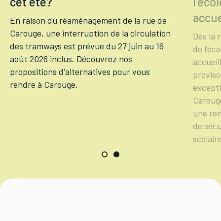
cet été?
l'éco
accue
En raison du réaménagement de la rue de
Carouge, une interruption de la circulation
Dès la 
des tramways est prévue du 27 juin au 16
de l’éc
août 2026 inclus. Découvrez nos
accueil
propositions d'alternatives pour vous
proviso
rendre à Carouge.
excepti
Carouge
une ren
de sécu
scolair