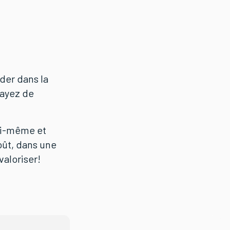
der dans la
 ayez de
oi-même et
oût, dans une
aloriser!