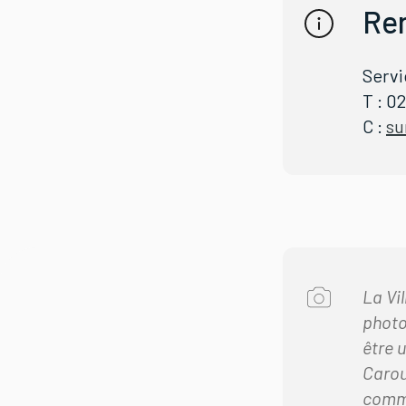
Re
Servi
T : 0
C :
su
La Vi
photo
être 
Carou
comm