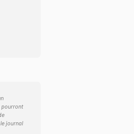
un
 pourront
de
le journal