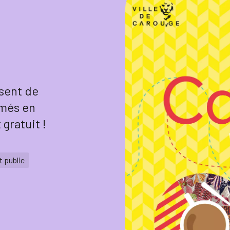
osent de
îmés en
 gratuit !
t public