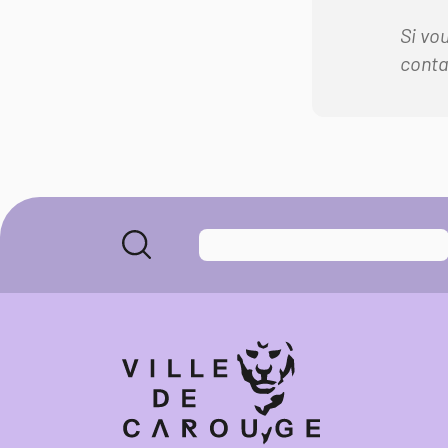
Si vo
cont