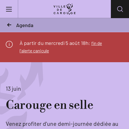
Aller au contenu principal
Agenda
BIENVENUE À CAROUGE
À partir du mercredi 5 août 18h:
fin de
l'alerte canicule
Mairie
Vie pratique
13 juin
Actualités
Carouge en selle
Agenda
Venez profiter d'une demi-journée dédiée au
Lieux