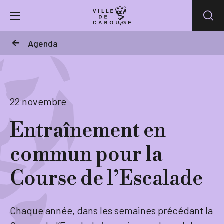
Aller au contenu principal
Agenda
BIENVENUE À CAROUGE
Mairie
22 novembre
Entraînement en
Vie pratique
commun pour la
Actualités
Course de l’Escalade
Agenda
Chaque année, dans les semaines précédant la
Lieux