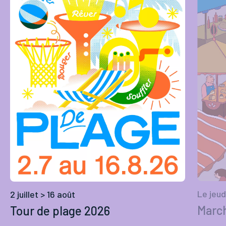
Le jeud
2 juillet > 16 août
March
Tour de plage 2026