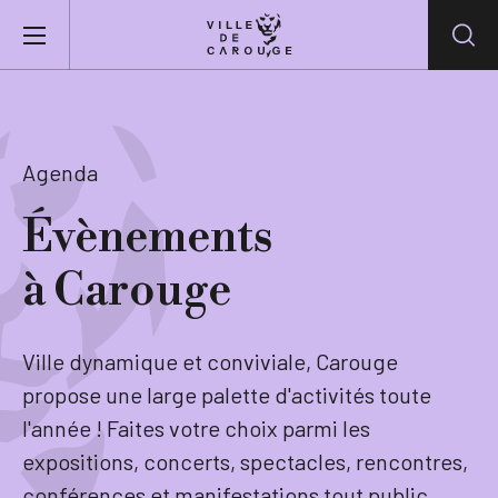
Aller au contenu principal
BIENVENUE À CAROUGE
Agenda
Mairie
Évènements
à Carouge
Vie pratique
Actualités
Ville dynamique et conviviale, Carouge
propose une large palette d'activités toute
Agenda
l'année ! Faites votre choix parmi les
expositions, concerts, spectacles, rencontres,
Lieux
conférences et manifestations tout public.