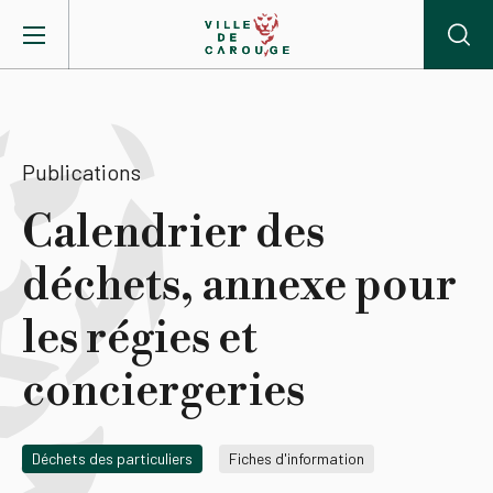
Aller au contenu principal
BIENVENUE À CAROUGE
Publications
Mairie
Calendrier des
déchets, annexe pour
Vie pratique
les régies et
Actualités
conciergeries
Agenda
Déchets des particuliers
Fiches d'information
Lieux