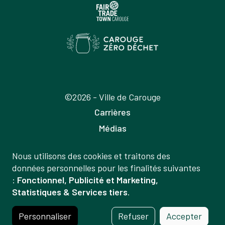
©2026 - Ville de Carouge
Carrières
Médias
Publications
Nous utilisons des cookies et traitons des
Labels
Gestion
données personnelles pour les finalités suivantes
Mentions légales
:
Fonctionnel, Publicité et Marketing,
des
Statistiques & Services tiers
.
Politique de confidentialité
données
Crédits
et
Personnaliser
Refuser
Accepter