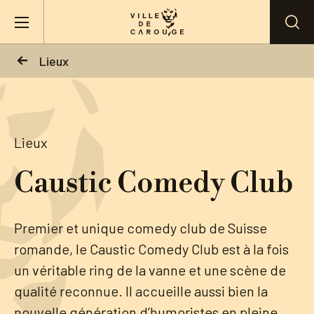
Aller au contenu principal
Lieux
BIENVENUE À CAROUGE
Mairie
Lieux
Caustic Comedy Club
Vie pratique
Actualités
Premier et unique comedy club de Suisse
romande, le Caustic Comedy Club est à la fois
Agenda
un véritable ring de la vanne et une scène de
qualité reconnue. Il accueille aussi bien la
Lieux
nouvelle génération d’humoristes en pleine