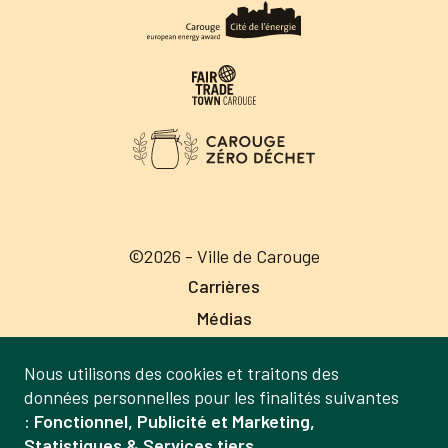
©2026 - Ville de Carouge
Carrières
Médias
Publications
Nous utilisons des cookies et traitons des
Labels
Gestion
données personnelles pour les finalités suivantes
Mentions légales
:
Fonctionnel, Publicité et Marketing,
des
Statistiques & Services tiers
.
Politique de confidentialité