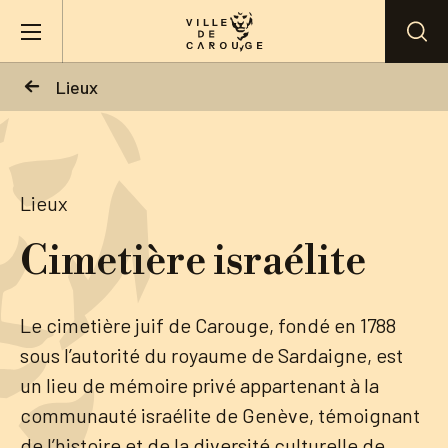
Aller au contenu principal
Lieux
BIENVENUE À CAROUGE
Mairie
Lieux
Cimetière israélite
Vie pratique
Actualités
Le cimetière juif de Carouge, fondé en 1788
sous l’autorité du royaume de Sardaigne, est
Agenda
un lieu de mémoire privé appartenant à la
communauté israélite de Genève, témoignant
Lieux
de l’histoire et de la diversité culturelle de