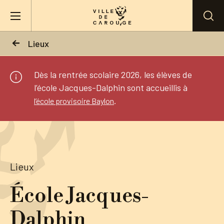
Aller au contenu principal
Lieux
BIENVENUE À CAROUGE
Dès la rentrée scolaire 2026, les élèves de
l’école Jacques-Dalphin sont accueillis à
Mairie
.
l’école provisoire Baylon
Vie pratique
Actualités
Lieux
Agenda
École Jacques-
Dalphin
Lieux