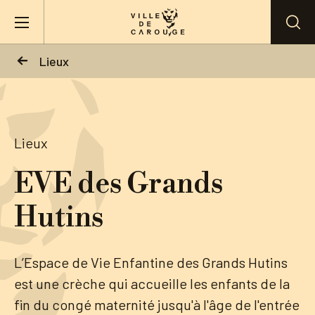
Aller au contenu principal
Lieux
BIENVENUE À CAROUGE
Mairie
Lieux
EVE des Grands
Vie pratique
Hutins
Actualités
L’Espace de Vie Enfantine des Grands Hutins
Agenda
est une crèche qui accueille les enfants de la
fin du congé maternité jusqu'à l'âge de l'entrée
Lieux