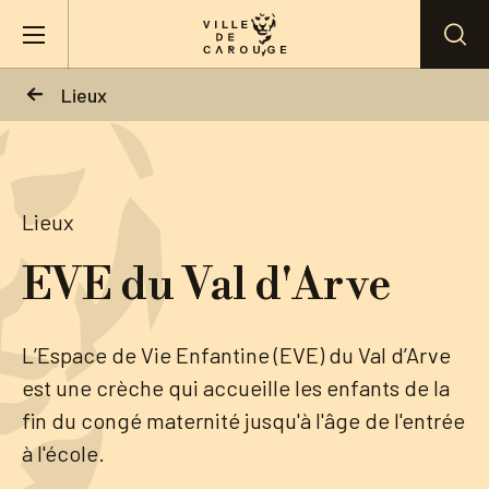
Aller au contenu principal
Lieux
BIENVENUE À CAROUGE
Mairie
Lieux
EVE du Val d'Arve
Vie pratique
Actualités
L’Espace de Vie Enfantine (EVE) du Val d’Arve
est une crèche qui accueille les enfants de la
Agenda
fin du congé maternité jusqu'à l'âge de l'entrée
à l'école.
Lieux