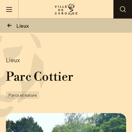
Aller au contenu principal
Lieux
BIENVENUE À CAROUGE
Mairie
Lieux
Parc Cottier
Vie pratique
Actualités
Parcs et nature
Agenda
Lieux