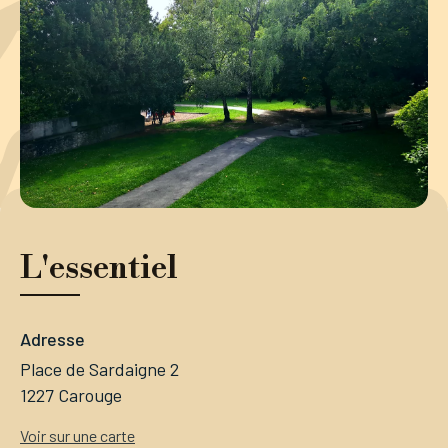
Tourisme
Démarches
CAROUGE SE CONSTRUIT
L'essentiel
Adresse
Place de Sardaigne 2
1227 Carouge
Voir sur une carte