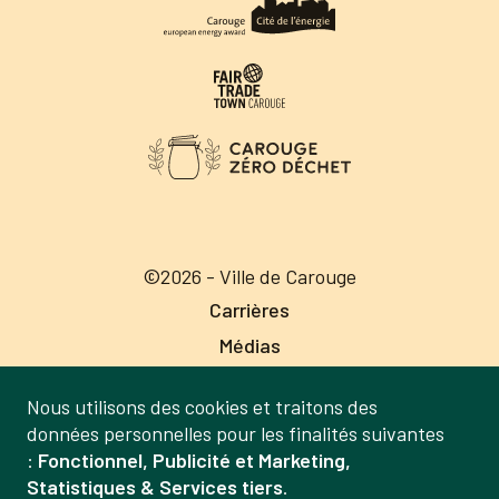
©2026 - Ville de Carouge
Carrières
Médias
Publications
Nous utilisons des cookies et traitons des
Labels
Gestion
données personnelles pour les finalités suivantes
Mentions légales
:
Fonctionnel, Publicité et Marketing,
des
Statistiques & Services tiers
.
Politique de confidentialité