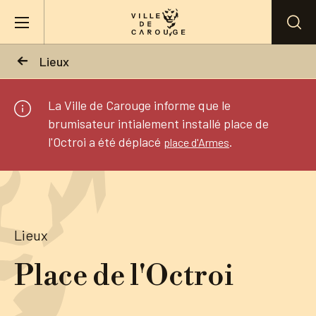
Aller au contenu principal
Lieux
BIENVENUE À CAROUGE
La Ville de Carouge informe que le
brumisateur intialement installé place de
Mairie
l'Octroi a été déplacé
.
place d'Armes
Vie pratique
Actualités
Lieux
Agenda
Place de l'Octroi
Lieux