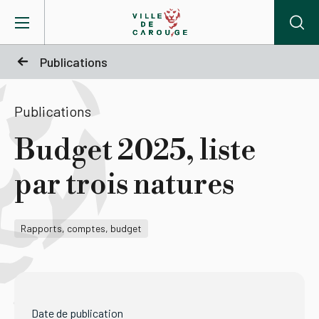
Aller au contenu principal
Publications
BIENVENUE À CAROUGE
Publications
Mairie
Budget 2025, liste
par trois natures
Vie pratique
Actualités
Rapports, comptes, budget
Agenda
Lieux
Date de publication