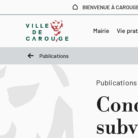
Aller au contenu principal
BIENVENUE À CAROUG
Mairie
Vie pra
Publications
Publications
Cond
subv