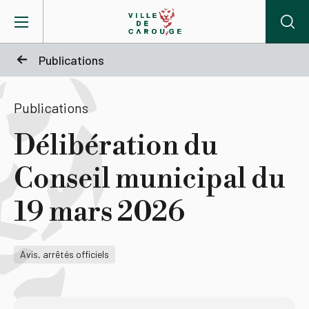
Aller au contenu principal
Publications
BIENVENUE À CAROUGE
Publications
Mairie
Délibération du
Conseil municipal du
Vie pratique
19 mars 2026
Actualités
Avis, arrêtés officiels
Agenda
Lieux