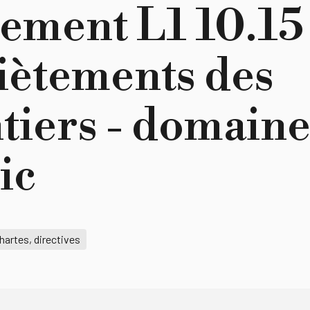
ement L1 10.15 
ètements des
tiers - domain
ic
hartes, directives