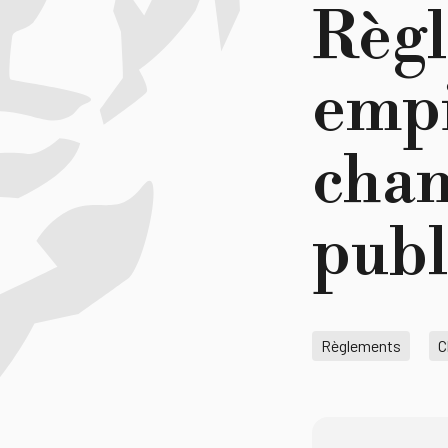
Règl
empi
chan
publ
Règlements
C