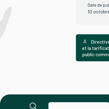
Date de pub
10 octobr
Directiv
et la tarifi
public commu