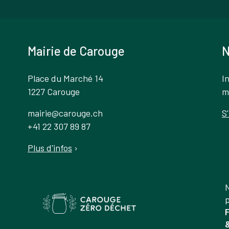
Mairie de Carouge
N
Place du Marché 14
I
1227 Carouge
m
mairie@carouge.ch
S
+41 22 307 89 87
Plus d'infos
›
N
p
F
&