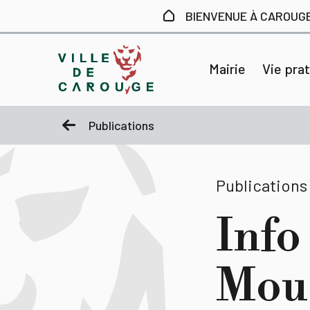
Aller au contenu principal
BIENVENUE À CAROUG
Mairie
Vie pra
Publications
Publications
Info
Moue