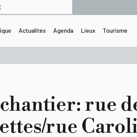
E
tique
Actualités
Agenda
Lieux
Tourisme
 chantier: rue d
ttes/rue Carol