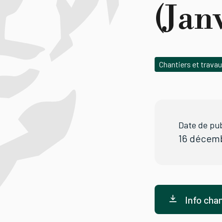
(Jan
Chantiers et trava
Date de pub
16 décem
Info cha