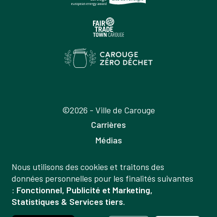
©2026 - Ville de Carouge
Carrières
Médias
Publications
Nous utilisons des cookies et traitons des
Labels
Gestion
données personnelles pour les finalités suivantes
Mentions légales
:
Fonctionnel, Publicité et Marketing,
des
Statistiques & Services tiers
.
Politique de confidentialité
données