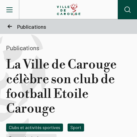
Aller au contenu principal
Publications
BIENVENUE À CAROUGE
Publications
Mairie
La Ville de Carouge
célèbre son club de
Vie pratique
football Etoile
Actualités
Carouge
Agenda
Clubs et activités sportives
Sport
Lieux