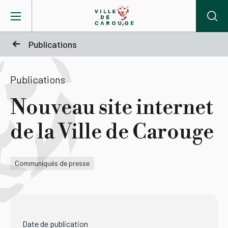
Aller au contenu principal
Publications
BIENVENUE À CAROUGE
Publications
Mairie
Nouveau site internet
de la Ville de Carouge
Vie pratique
Actualités
Communiqués de presse
Agenda
Lieux
Date de publication