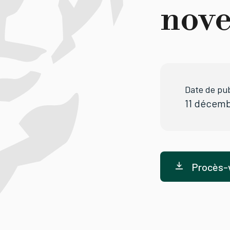
nov
Date de pub
11 décemb
Procès-v