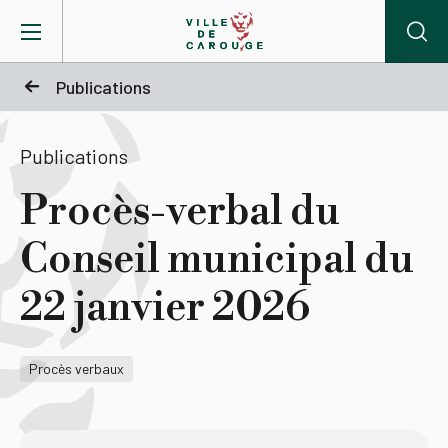
Aller au contenu principal
Publications
BIENVENUE À CAROUGE
Publications
Mairie
Procès-verbal du
Conseil municipal du
Vie pratique
22 janvier 2026
Actualités
Procès verbaux
Agenda
Lieux