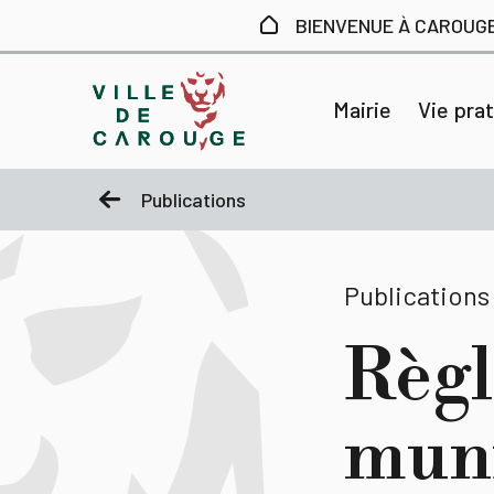
Aller au contenu principal
BIENVENUE À CAROUG
Mairie
Vie pra
Publications
Publications
Règl
muni