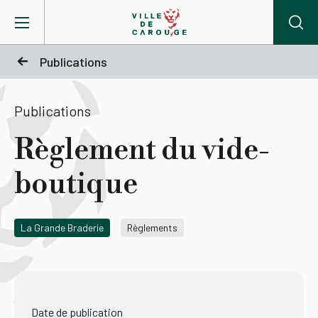
Aller au contenu principal
Publications
BIENVENUE À CAROUGE
Publications
Mairie
Règlement du vide-
boutique
Vie pratique
Actualités
La Grande Braderie
Règlements
Agenda
Lieux
Date de publication