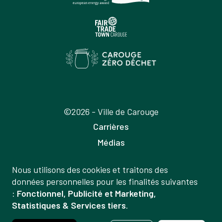
©2026 - Ville de Carouge
Carrières
Médias
Publications
Nous utilisons des cookies et traitons des
Labels
Gestion
données personnelles pour les finalités suivantes
Mentions légales
:
Fonctionnel, Publicité et Marketing,
des
Statistiques & Services tiers
.
Politique de confidentialité
données
Crédits