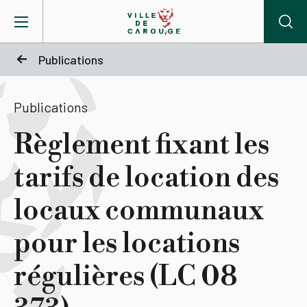
Aller au contenu principal
Publications
BIENVENUE À CAROUGE
Publications
Mairie
Règlement fixant les
tarifs de location des
Vie pratique
locaux communaux
Actualités
pour les locations
Agenda
régulières (LC 08
Lieux