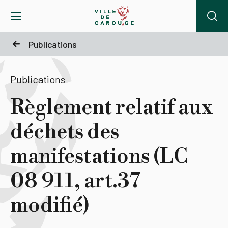
Aller au contenu principal
Publications
BIENVENUE À CAROUGE
Publications
Mairie
Règlement relatif aux
déchets des
Vie pratique
manifestations (LC
Actualités
08 911, art.37
Agenda
modifié)
Lieux