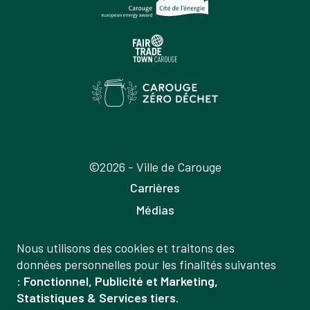
©2026 - Ville de Carouge
Carrières
Médias
Publications
Nous utilisons des cookies et traitons des
Labels
Gestion
données personnelles pour les finalités suivantes
Mentions légales
:
Fonctionnel, Publicité et Marketing,
des
Statistiques & Services tiers
.
Politique de confidentialité
données