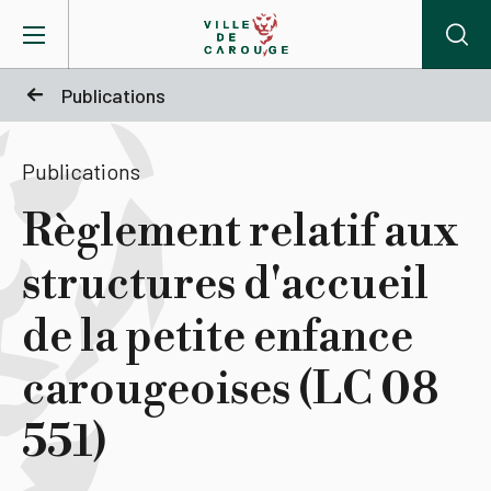
Aller au contenu principal
Publications
BIENVENUE À CAROUGE
Publications
Mairie
Règlement relatif aux
structures d'accueil
Vie pratique
de la petite enfance
Actualités
carougeoises (LC 08
Agenda
551)
Lieux