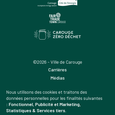
©2026 - Ville de Carouge
Carrières
Médias
Publications
Nous utilisons des cookies et traitons des
Labels
Gestion
données personnelles pour les finalités suivantes
Mentions légales
:
Fonctionnel, Publicité et Marketing,
des
Statistiques & Services tiers
.
Politique de confidentialité
données