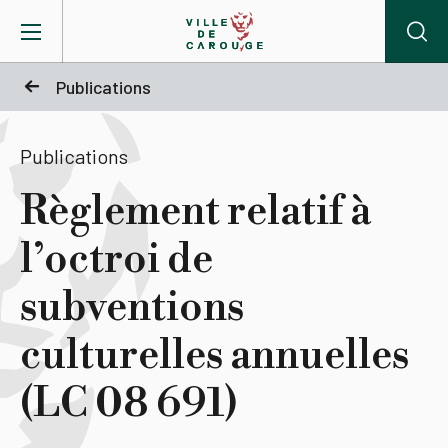
Aller au contenu principal
Publications
BIENVENUE À CAROUGE
Publications
Mairie
Règlement relatif à
l’octroi de
Vie pratique
subventions
Actualités
culturelles annuelles
Agenda
(LC 08 691)
Lieux