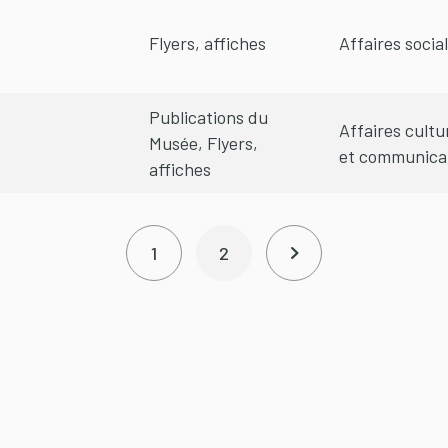
Flyers, affiches
Affaires socia
Publications du
Affaires cultu
Musée, Flyers,
et communica
affiches
1
2
Page courante
Page
Page suivante