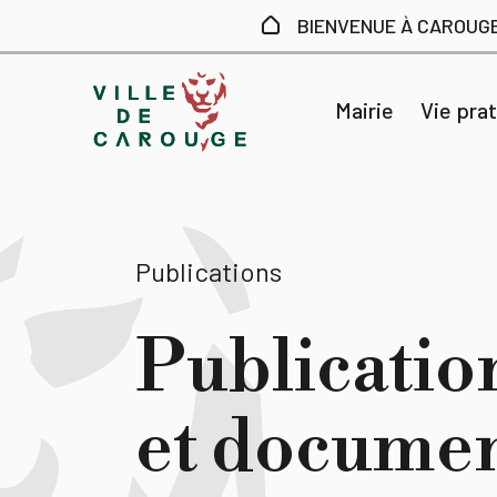
Aller au contenu principal
BIENVENUE À CAROUG
Mairie
Vie pra
Publications
Publicatio
et docume