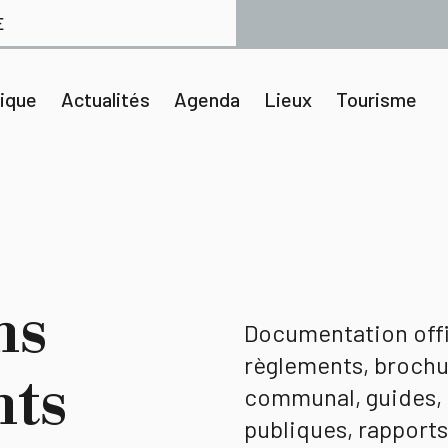
E
tique
Actualités
Agenda
Lieux
Tourisme
ns
Documentation offic
règlements, brochu
nts
communal, guides,
publiques, rapports