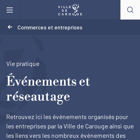
Aller au contenu principal
Commerces et entreprises
BIENVENUE À CAROUGE
Mairie
Vie pratique
Événements et
Vie pratique
réseautage
Actualités
Retrouvez ici les événements organisés pour
Agenda
les entreprises par la Ville de Carouge ainsi que
les liens vers les nombreux évènements des
Lieux