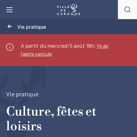
Aller au contenu principal
Vie pratique
BIENVENUE À CAROUGE
À partir du mercredi 5 août 18h:
fin de
l'alerte canicule
Mairie
Vie pratique
Vie pratique
Actualités
Culture, fêtes et
Agenda
loisirs
Lieux