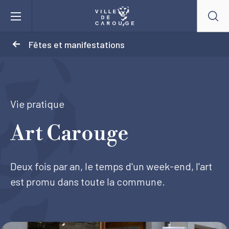
Aller au contenu principal
Fêtes et manifestations
BIENVENUE À CAROUGE
Mairie
Vie pratique
Art Carouge
Vie pratique
Actualités
Deux fois par an, le temps d'un week-end, l'art
est promu dans toute la commune.
Agenda
Lieux