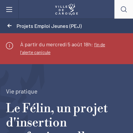
Aller au contenu principal
Projets Emploi Jeunes (PEJ)
BIENVENUE À CAROUGE
À partir du mercredi 5 août 18h:
fin de
l'alerte canicule
Mairie
Vie pratique
Vie pratique
Actualités
Le Félin, un projet
Agenda
d'insertion
Lieux