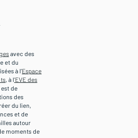
ges
avec des
le et du
sées à l’
Espace
nts
, à l
’EVE des
f est de
tions des
éer du lien,
nces et de
illes autour
t de moments de