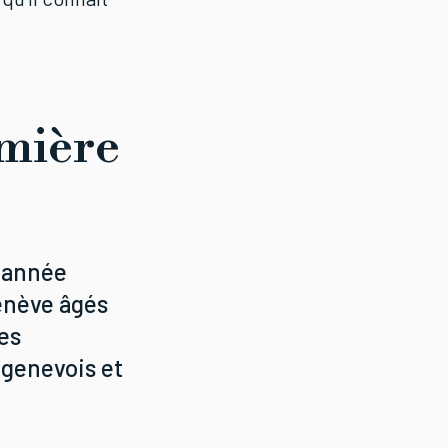
emière
e année
Genève âgés
des
 genevois et