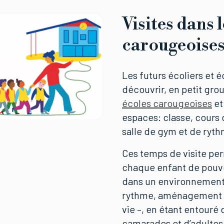
Visites dans 
carougeoise
Les futurs écoliers et é
découvrir, en petit grou
écoles carougeoises
et
espaces: classe, cours 
salle de gym et de ryth
Ces temps de visite pe
chaque enfant de pouvo
dans un environnement 
rythme, aménagement e
vie –, en étant entouré 
camarades et d’adultes 