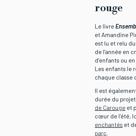
rouge
Le livre
Ensemb
et Amandine Piu
est lu et relu d
de l’année en c
d’enfants ou en 
Les enfants le 
chaque classe d
Il est également
durée du projet
de Carouge
et 
cœur de l’été, l
enchantés
et d
parc
.