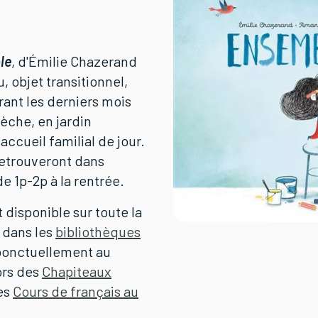
le
, d'Émilie Chazerand
, objet transitionnel,
urant les derniers mois
rèche, en jardin
accueil familial de jour.
retrouveront dans
e 1p-2p à la rentrée.
 disponible sur toute la
 dans les
bibliothèques
ponctuellement au
ors des
Chapiteaux
es
Cours de français au