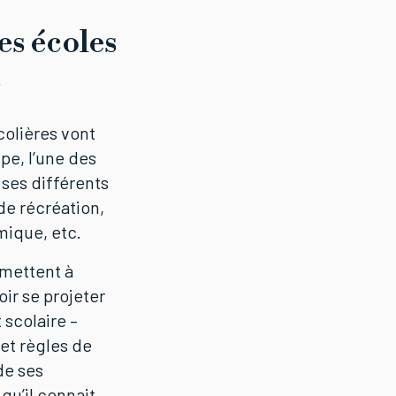
les écoles
s
colières vont
pe, l’une des
 ses différents
de récréation,
mique, etc.
rmettent à
ir se projeter
scolaire –
t règles de
de ses
qu’il connait