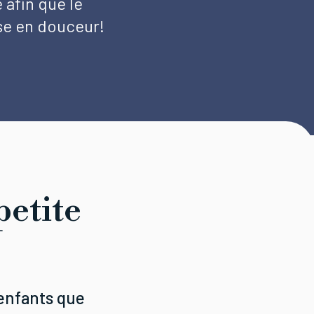
 afin que le
se en douceur!
petite
 enfants que