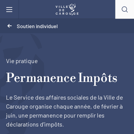
Aller au contenu principal
Soutien individuel
BIENVENUE À CAROUGE
Mairie
Vie pratique
Permanence Impôts
Vie pratique
Actualités
Le Service des affaires sociales de la Ville de
Carouge organise chaque année, de février à
Agenda
juin, une permanence pour remplir les
déclarations d'impôts.
Lieux